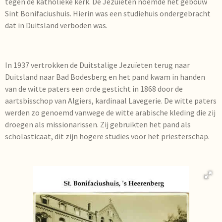
tegen de katholieke kerk. De Jezuïeten noemde het gebouw
Sint Bonifaciushuis. Hierin was een studiehuis ondergebracht
dat in Duitsland verboden was.
In 1937 vertrokken de Duitstalige Jezuïeten terug naar
Duitsland naar Bad Bodesberg en het pand kwam in handen
van de witte paters een orde gesticht in 1868 door de
aartsbisschop van Algiers, kardinaal Lavegerie. De witte paters
werden zo genoemd vanwege de witte arabische kleding die zij
droegen als missionarissen. Zij gebruikten het pand als
scholasticaat, dit zijn hogere studies voor het priesterschap.